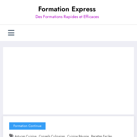
Aller
Formation Express
au
contenu
Des Formations Rapides et Efficaces
Formation Continue
,
,
,
,
Astuces Cuisine
Conseils Culinaires
Cuisine Réussie
Recettes Faciles