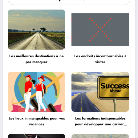
Les meilleures destinations à ne
Les endroits incontournables à
pas manquer
visiter
Les lieux immanquables pour vos
Les formations indispensables
vacances
pour développer une carrière
professionnelle