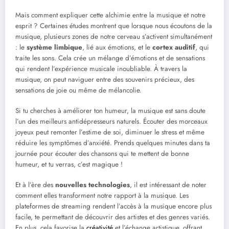
Mais comment expliquer cette alchimie entre la musique et notre
esprit ? Certaines études montrent que lorsque nous écoutons de la
musique, plusieurs zones de notre cerveau s’activent simultanément
: le
système limbique
, lié aux émotions, et le
cortex auditif
, qui
traite les sons. Cela crée un mélange d’émotions et de sensations
qui rendent l’expérience musicale inoubliable. À travers la
musique, on peut naviguer entre des souvenirs précieux, des
sensations de joie ou même de mélancolie.
Si tu cherches à améliorer ton humeur, la musique est sans doute
l’un des meilleurs antidépresseurs naturels. Écouter des morceaux
joyeux peut remonter l’estime de soi, diminuer le stress et même
réduire les symptômes d’anxiété. Prends quelques minutes dans ta
journée pour écouter des chansons qui te mettent de bonne
humeur, et tu verras, c’est magique !
Et à l’ère des
nouvelles technologies
, il est intéressant de noter
comment elles transforment notre rapport à la musique. Les
plateformes de streaming rendent l’accès à la musique encore plus
facile, te permettant de découvrir des artistes et des genres variés.
En plus, cela favorise la
créativité
et l’échange artistique, offrant