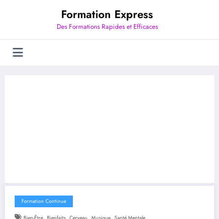
Aller
Formation Express
au
contenu
Des Formations Rapides et Efficaces
Formation Continue
,
,
,
,
Bien-Être
Bienfaits
Cerveau
Musique
Santé Mentale