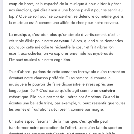
coup de boost, et la capacité de la musique à nous aider à gérer
nos émotions, qui dirait non à une bonne playlist pour se sentir au
top ? Que ce soit pour se concentrer, se détendre ou même guérir,
la musique est là comme une alliée de choc pour notre cerveau.
La
musique
, c’est bien plus qu’un simple divertissement, c’est un
véritable élixir pour notre
cerveau
! Alors, quand tu te demandes
pourquoi cette mélodie te réchauffe le cœur et fait vibrer ton
esprit, accroche-toi, on va explorer ensemble les mystères de
l’impact musical sur notre cognition.
Tout d’abord, parlons de cette sensation incroyable qu’on ressent en
écoutant notre chanson préférée. Tu as remarqué comme la
musique a le pouvoir de faire disparaître le stress après une
longue journée ? C’est parce qu’elle agit comme un
exutoire
cathartique. Elle nous permet de libérer nos émotions. Quand tu
écoutes une ballade triste, par exemple, tu peux ressentir que toutes
tes peines et frustrations s’éclipsent, comme par magie.
Un autre aspect fascinant de la musique, c’est qu’elle peut
transformer notre perception de l’effort. Lorsqu’on fait du sport en
écoutant des rythmes entraînants, c’est comme si on oubliait la