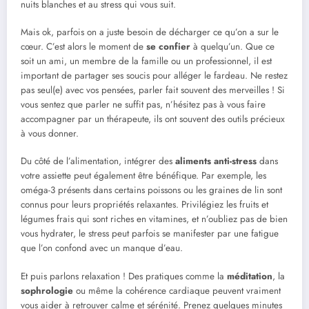
nuits blanches et au stress qui vous suit.
Mais ok, parfois on a juste besoin de décharger ce qu’on a sur le
cœur. C’est alors le moment de
se confier
à quelqu’un. Que ce
soit un ami, un membre de la famille ou un professionnel, il est
important de partager ses soucis pour alléger le fardeau. Ne restez
pas seul(e) avec vos pensées, parler fait souvent des merveilles ! Si
vous sentez que parler ne suffit pas, n’hésitez pas à vous faire
accompagner par un thérapeute, ils ont souvent des outils précieux
à vous donner.
Du côté de l’alimentation, intégrer des
aliments anti-stress
dans
votre assiette peut également être bénéfique. Par exemple, les
oméga-3 présents dans certains poissons ou les graines de lin sont
connus pour leurs propriétés relaxantes. Privilégiez les fruits et
légumes frais qui sont riches en vitamines, et n’oubliez pas de bien
vous hydrater, le stress peut parfois se manifester par une fatigue
que l’on confond avec un manque d’eau.
Et puis parlons relaxation ! Des pratiques comme la
méditation
, la
sophrologie
ou même la cohérence cardiaque peuvent vraiment
vous aider à retrouver calme et sérénité. Prenez quelques minutes