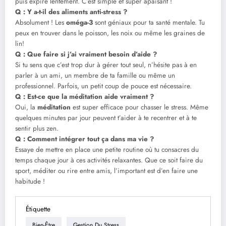
puis expire lentement. C’est simple et super apaisant !
Q : Y a-t-il des aliments anti-stress ?
Absolument ! Les
oméga-3
sont géniaux pour ta santé mentale. Tu
peux en trouver dans le poisson, les noix ou même les graines de
lin!
Q : Que faire si j’ai vraiment besoin d’aide ?
Si tu sens que c’est trop dur à gérer tout seul, n’hésite pas à en
parler à un ami, un membre de ta famille ou même un
professionnel. Parfois, un petit coup de pouce est nécessaire.
Q : Est-ce que la méditation aide vraiment ?
Oui, la
méditation
est super efficace pour chasser le stress. Même
quelques minutes par jour peuvent t’aider à te recentrer et à te
sentir plus zen.
Q : Comment intégrer tout ça dans ma vie ?
Essaye de mettre en place une petite routine où tu consacres du
temps chaque jour à ces activités relaxantes. Que ce soit faire du
sport, méditer ou rire entre amis, l’important est d’en faire une
habitude !
Étiquette
Bien-Être
Gestion Du Stress