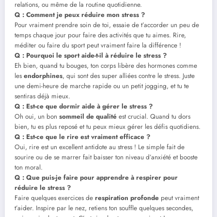
relations, ou même de la routine quotidienne.
Q : Comment je peux réduire mon stress ?
Pour vraiment prendre soin de toi, essaie de t’accorder un peu de
temps chaque jour pour faire des activités que tu aimes. Rire,
méditer ou faire du sport peut vraiment faire la différence !
Q : Pourquoi le sport aide-t-il à réduire le stress ?
Eh bien, quand tu bouges, ton corps libère des hormones comme
les
endorphines
, qui sont des super alliées contre le stress. Juste
une demi-heure de marche rapide ou un petit jogging, et tu te
sentiras déjà mieux.
Q : Est-ce que dormir aide à gérer le stress ?
Oh oui, un bon
sommeil de qualité
est crucial. Quand tu dors
bien, tu es plus reposé et tu peux mieux gérer les défis quotidiens.
Q : Est-ce que le rire est vraiment efficace ?
Oui, rire est un excellent antidote au stress ! Le simple fait de
sourire ou de se marrer fait baisser ton niveau d’anxiété et booste
ton moral.
Q : Que puis-je faire pour apprendre à respirer pour
réduire le stress ?
Faire quelques exercices de
respiration profonde
peut vraiment
t’aider. Inspire par le nez, retiens ton souffle quelques secondes,