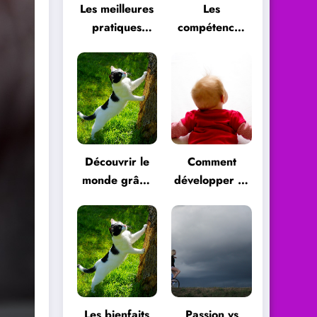
Les meilleures
Les
pratiques
compétences
pour se
essentielles
démarquer en
pour réussir
tant que
dans le monde
professionnel
professionnel
Découvrir le
Comment
monde grâce
développer sa
à la curiosité
curiosité ?
Les bienfaits
Passion vs