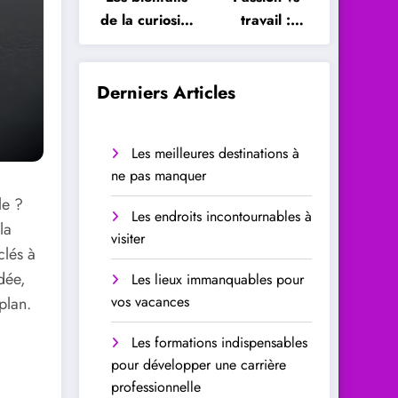
de la curiosité
travail :
sur le cerveau
comment
trouver
l’équilibre
Derniers Articles
Les meilleures destinations à
ne pas manquer
le ?
Les endroits incontournables à
la
visiter
clés à
idée,
Les lieux immanquables pour
vos vacances
plan.
Les formations indispensables
pour développer une carrière
professionnelle