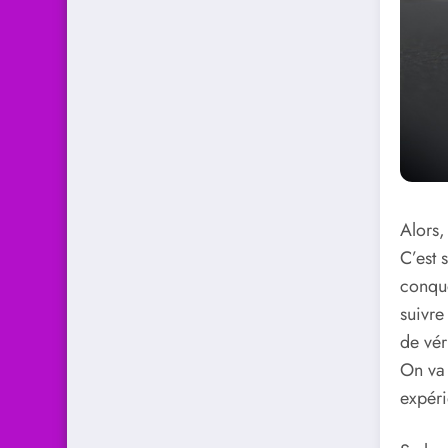
Alors,
C’est 
conquê
suivre
de vér
On va 
expéri