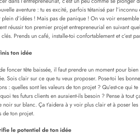
cer dans l’entrepreneuriat, c’est un peu comme se plonger 
uvelle aventure : tu es excité, parfois tétanisé par l’inconnu 
t plein d’idées ! Mais pas de panique ! On va voir ensemble
t réussir ton premier projet entrepreneurial en suivant que
 clés. Prends un café, installe-toi confortablement et c’est par
inis ton idée
de foncer tête baissée, il faut prendre un moment pour bien 
ée. Sois clair sur ce que tu veux proposer. Pose-toi les bonn
ons : quelles sont les valeurs de ton projet ? Qu’est-ce qui te
quoi tes futurs clients en auraient-ils besoin ? Pense à tout ç
le noir sur blanc. Ça t’aidera à y voir plus clair et à poser les
s de ton projet.
ifie le potentiel de ton idée