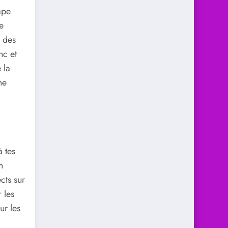
ape
e
 des
nc et
 la
ne
à tes
n
cts sur
 les
ur les