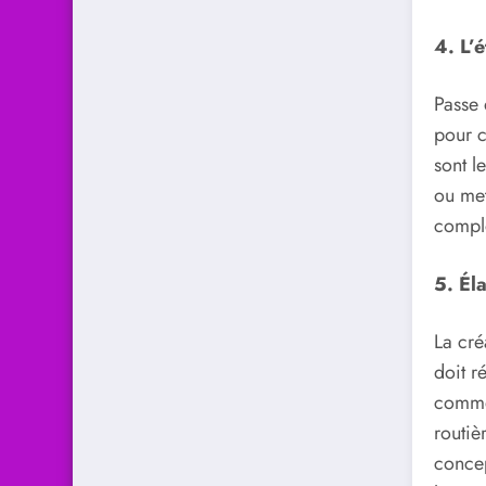
4. L’
Passe 
pour c
sont l
ou met
complè
5. Él
La cré
doit r
commen
routiè
concep