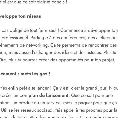
tiel est que ce soit clair et concis !
veloppe ton réseau
s pas obligé de tout faire seul ! Commence à développer ton
 professionnel. Participe à des conférences, des ateliers o
énements de networking. Ça te permettra de rencontrer des
ieu, mais aussi d’échanger des idées et des astuces. Plus tu t
tre, plus tu pourras créer des opportunités pour ton projet.
ncement : mets les gaz !
t’es enfin prêt à te lancer ! Ça y est, c’est le grand jour. N’o
e créer un bon
plan de lancement
. Que ce soit pour une
ation, un produit ou un service, mets le paquet pour que ça 
. Utilise les réseaux sociaux, fais appel à tes proches pour fa
autour de toi et attire les premiers clients. La première impre