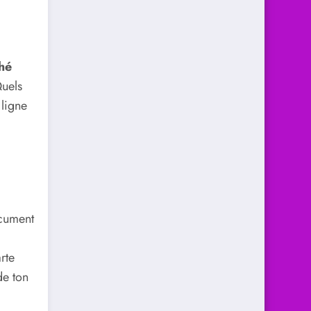
hé
uels
 ligne
ocument
rte
de ton