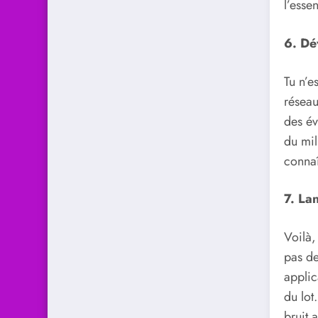
l’essen
6. Dé
Tu n’e
réseau
des év
du mil
connaî
7. La
Voilà, 
pas d
applic
du lot
bruit 