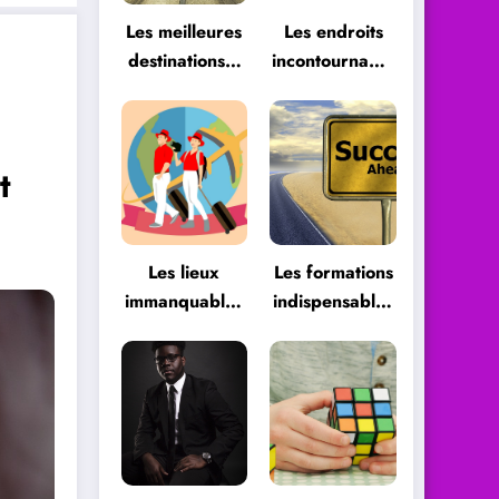
Les meilleures
Les endroits
destinations à
incontournables
ne pas
à visiter
manquer
t
Les lieux
Les formations
immanquables
indispensables
pour vos
pour
vacances
développer
une carrière
professionnelle