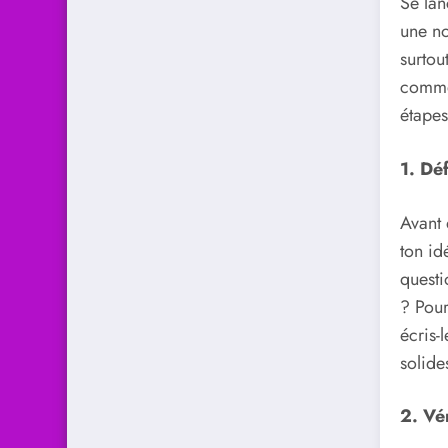
Se lan
une no
surtou
commen
étapes
1. Déf
Avant 
ton id
questi
? Pour
écris-
solide
2. Vér