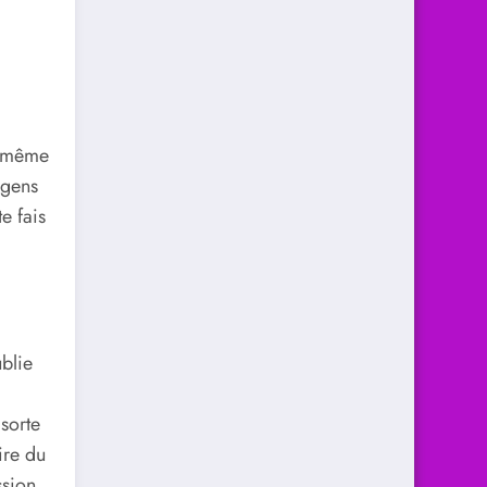
u même
 gens
e fais
ublie
sorte
ire du
ssion,