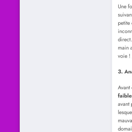
Une fo
suivan
petite
inconn
direct.
main a
voie !
3. Ana
Avant 
faibl
avant 
lesque
mauvai
domain