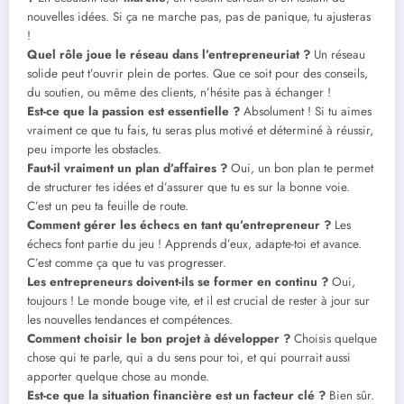
nouvelles idées. Si ça ne marche pas, pas de panique, tu ajusteras
!
Quel rôle joue le réseau dans l’entrepreneuriat ?
Un réseau
solide peut t’ouvrir plein de portes. Que ce soit pour des conseils,
du soutien, ou même des clients, n’hésite pas à échanger !
Est-ce que la passion est essentielle ?
Absolument ! Si tu aimes
vraiment ce que tu fais, tu seras plus motivé et déterminé à réussir,
peu importe les obstacles.
Faut-il vraiment un plan d’affaires ?
Oui, un bon plan te permet
de structurer tes idées et d’assurer que tu es sur la bonne voie.
C’est un peu ta feuille de route.
Comment gérer les échecs en tant qu’entrepreneur ?
Les
échecs font partie du jeu ! Apprends d’eux, adapte-toi et avance.
C’est comme ça que tu vas progresser.
Les entrepreneurs doivent-ils se former en continu ?
Oui,
toujours ! Le monde bouge vite, et il est crucial de rester à jour sur
les nouvelles tendances et compétences.
Comment choisir le bon projet à développer ?
Choisis quelque
chose qui te parle, qui a du sens pour toi, et qui pourrait aussi
apporter quelque chose au monde.
Est-ce que la situation financière est un facteur clé ?
Bien sûr.