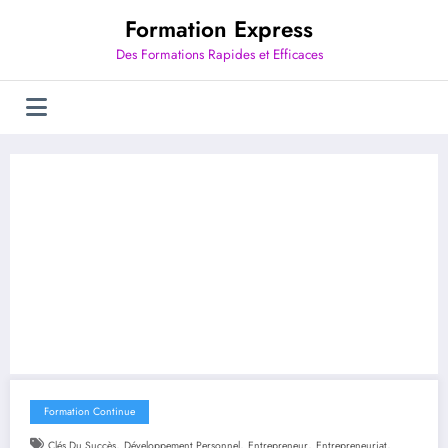
Aller
Formation Express
au
contenu
Des Formations Rapides et Efficaces
Formation Continue
,
,
,
,
Clés Du Succès
Développement Personnel
Entrepreneur
Entrepreneuriat