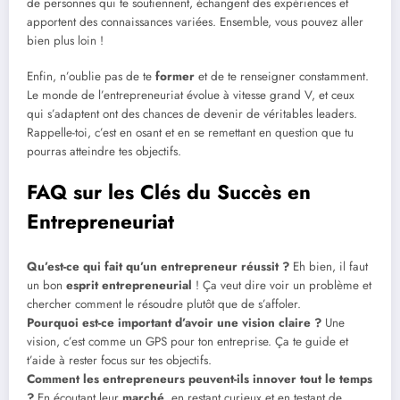
de personnes qui te soutiennent, échangent des expériences et
apportent des connaissances variées. Ensemble, vous pouvez aller
bien plus loin !
Enfin, n’oublie pas de te
former
et de te renseigner constamment.
Le monde de l’entrepreneuriat évolue à vitesse grand V, et ceux
qui s’adaptent ont des chances de devenir de véritables leaders.
Rappelle-toi, c’est en osant et en se remettant en question que tu
pourras atteindre tes objectifs.
FAQ sur les Clés du Succès en
Entrepreneuriat
Qu’est-ce qui fait qu’un entrepreneur réussit ?
Eh bien, il faut
un bon
esprit entrepreneurial
! Ça veut dire voir un problème et
chercher comment le résoudre plutôt que de s’affoler.
Pourquoi est-ce important d’avoir une vision claire ?
Une
vision, c’est comme un GPS pour ton entreprise. Ça te guide et
t’aide à rester focus sur tes objectifs.
Comment les entrepreneurs peuvent-ils innover tout le temps
?
En écoutant leur
marché
, en restant curieux et en testant de