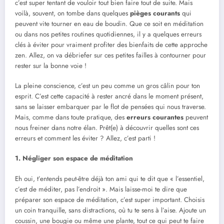
c’est super tentant de vouloir tout bien faire tout de suite. Mais
voilà, souvent, on tombe dans quelques
pièges courants
qui
peuvent vite tourner en eau de boudin. Que ce soit en méditation
ou dans nos petites routines quotidiennes, il y a quelques erreurs
clés à éviter pour vraiment profiter des bienfaits de cette approche
zen. Allez, on va débriefer sur ces petites failles à contourner pour
rester sur la bonne voie !
La pleine conscience, c’est un peu comme un gros câlin pour ton
esprit. C’est cette capacité à rester ancré dans le moment présent,
sans se laisser embarquer par le flot de pensées qui nous traverse.
Mais, comme dans toute pratique, des
erreurs courantes
peuvent
nous freiner dans notre élan. Prêt(e) à découvrir quelles sont ces
erreurs et comment les éviter ? Allez, c’est parti !
1. Négliger son espace de méditation
Eh oui, t’entends peut-être déjà ton ami qui te dit que « l’essentiel,
c’est de méditer, pas l’endroit ». Mais laisse-moi te dire que
préparer son espace de méditation, c’est super important. Choisis
un coin tranquille, sans distractions, où tu te sens à l’aise. Ajoute un
coussin, une bougie ou même une plante, tout ce qui peut te faire