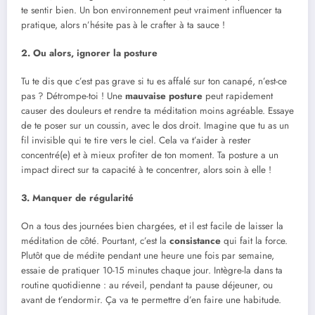
te sentir bien. Un bon environnement peut vraiment influencer ta
pratique, alors n’hésite pas à le crafter à ta sauce !
2. Ou alors, ignorer la posture
Tu te dis que c’est pas grave si tu es affalé sur ton canapé, n’est-ce
pas ? Détrompe-toi ! Une
mauvaise posture
peut rapidement
causer des douleurs et rendre ta méditation moins agréable. Essaye
de te poser sur un coussin, avec le dos droit. Imagine que tu as un
fil invisible qui te tire vers le ciel. Cela va t’aider à rester
concentré(e) et à mieux profiter de ton moment. Ta posture a un
impact direct sur ta capacité à te concentrer, alors soin à elle !
3. Manquer de régularité
On a tous des journées bien chargées, et il est facile de laisser la
méditation de côté. Pourtant, c’est la
consistance
qui fait la force.
Plutôt que de médite pendant une heure une fois par semaine,
essaie de pratiquer 10-15 minutes chaque jour. Intègre-la dans ta
routine quotidienne : au réveil, pendant ta pause déjeuner, ou
avant de t’endormir. Ça va te permettre d’en faire une habitude.