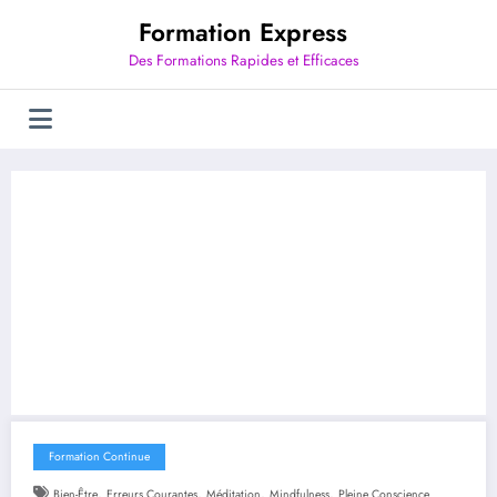
Aller
Formation Express
au
contenu
Des Formations Rapides et Efficaces
Formation Continue
,
,
,
,
Bien-Être
Erreurs Courantes
Méditation
Mindfulness
Pleine Conscience