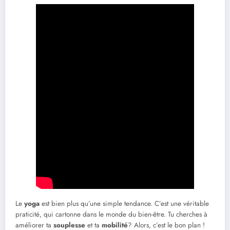
Le
yoga
est bien plus qu’une simple tendance. C’est une véritable
praticité, qui cartonne dans le monde du bien-être. Tu cherches à
améliorer ta
souplesse
et ta
mobilité
? Alors, c’est le bon plan !