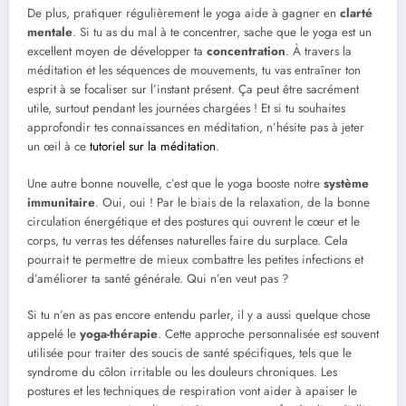
De plus, pratiquer régulièrement le yoga aide à gagner en
clarté
mentale
. Si tu as du mal à te concentrer, sache que le yoga est un
excellent moyen de développer ta
concentration
. À travers la
méditation et les séquences de mouvements, tu vas entraîner ton
esprit à se focaliser sur l’instant présent. Ça peut être sacrément
utile, surtout pendant les journées chargées ! Et si tu souhaites
approfondir tes connaissances en méditation, n’hésite pas à jeter
un œil à ce
tutoriel sur la méditation
.
Une autre bonne nouvelle, c’est que le yoga booste notre
système
immunitaire
. Oui, oui ! Par le biais de la relaxation, de la bonne
circulation énergétique et des postures qui ouvrent le cœur et le
corps, tu verras tes défenses naturelles faire du surplace. Cela
pourrait te permettre de mieux combattre les petites infections et
d’améliorer ta santé générale. Qui n’en veut pas ?
Si tu n’en as pas encore entendu parler, il y a aussi quelque chose
appelé le
yoga-thérapie
. Cette approche personnalisée est souvent
utilisée pour traiter des soucis de santé spécifiques, tels que le
syndrome du côlon irritable ou les douleurs chroniques. Les
postures et les techniques de respiration vont aider à apaiser le