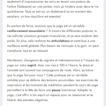
seulement d’impressionner tes amis en tenant une posture de
l’arbre (Tadasana) sur une jambe, mais ça t’aidera aussi dans ta vie
quotidienne. Que ce soit sur un skateboard ou en montant des
escaliers, un bon équilibre est essentiel.
En parlant de force, savais-tu que le yoga est un véritable
renforcement musculaire
? À travers les différentes postures, tu
vas solliciter plusieurs groupes musculaires, et ça sans soulever des
poids. En plus, cela renforce tes
articulations
et contribue à une
meilleure santé globale. Plus besoin de s’ennuyer à la gym, on peut
s’améliorer tout en se relaxant.
Maintenant, changeons de registre et intéressons-nous à l’impact du
yoga sur notre
esprit
. Avec nos vies à 100 à l’heure, le stress et
l’anxiété sont souvent nos compagnons de route. Alors, qu’est-ce
que le yoga fait pour nous ? Cette pratique est un véritable
antidote pour se défaire des tensions accumulées. Les exercices de
respiration et les moments de méditation pendant le cours de yoga
permettent à ta tête de faire une
pause
bienvenue. Adopter le
yoga, c’est offrir à ton esprit un espace pour se ressourcer et se
libérer des pensées négatives.