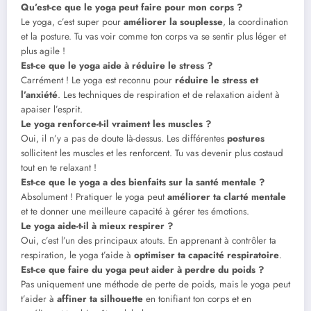
Qu’est-ce que le yoga peut faire pour mon corps ?
Le yoga, c’est super pour
améliorer la souplesse
, la coordination
et la posture. Tu vas voir comme ton corps va se sentir plus léger et
plus agile !
Est-ce que le yoga aide à réduire le stress ?
Carrément ! Le yoga est reconnu pour
réduire le stress et
l’anxiété
. Les techniques de respiration et de relaxation aident à
apaiser l’esprit.
Le yoga renforce-t-il vraiment les muscles ?
Oui, il n’y a pas de doute là-dessus. Les différentes
postures
sollicitent les muscles et les renforcent. Tu vas devenir plus costaud
tout en te relaxant !
Est-ce que le yoga a des bienfaits sur la santé mentale ?
Absolument ! Pratiquer le yoga peut
améliorer ta clarté mentale
et te donner une meilleure capacité à gérer tes émotions.
Le yoga aide-t-il à mieux respirer ?
Oui, c’est l’un des principaux atouts. En apprenant à contrôler ta
respiration, le yoga t’aide à
optimiser ta capacité respiratoire
.
Est-ce que faire du yoga peut aider à perdre du poids ?
Pas uniquement une méthode de perte de poids, mais le yoga peut
t’aider à
affiner ta silhouette
en tonifiant ton corps et en