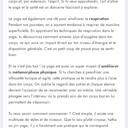
corps et, par extension, l’esprit. Si tu veux approfondir, l’art d’allier
le yoga et la santé est un domaine fascinant à explorer.
Le yoga est également une clé pour améliorer ta
respiration
.
Pendant nos journées, on a souvent tendance à respirer de manière
superficielle. En apprenant les techniques de respiration dans le
yoga, tu découvriras comment amener plus d’oxygène dans ton
corps, ce qui aura un impact direct sur ton niveau d’énergie et ta
disposition générale. C’est un petit coup de pouce pour se sentir
bien.
Et ce n’est pas tout ! Le yoga est aussi un super moyen d’
améliorer
ta
métamorphose physique
. Si tu cherches à peaufiner une
silhouette tonique et agile, cette pratique va te rendre plus à l’aise
dans ton corps. On oublie le regard des autres et chaque séance
devient l’occasion de se reconnecter avec soi-même. Une véritable
plongée vers l’intérieur où tu prends soin de ton corps tout en lui
permettant de s’épanouir.
Tu veux savoir comment commencer ? C’est simple, il existe une
multitude de styles et de niveaux. Que tu sois plutôt vinyasa, hatha
ou yin yoga, il y a forcément une pratique qui te correspond.