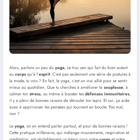
Alors, parlons un peu du
yoga
, ce truc zen qui fait du bien autant
au
corps
qu’à l’
esprit
. C’est pas seulement une série de postures à
la mode, tu vois ? En fait, le yoga, c’est un vrai allié pour se sentir
mieux au quotidien. Que tu cherches à améliorer ta
souplesse
, à
calmer ton
stress
, ou même à booster tes
défenses immunitaires
,
il y a plein de bonnes raisons de dérouler ton tapis. Et oui, ça aide
aussi à apprivoiser les pensées qui tournent en boucle. Pas mal,
non ?
Le
yoga
, on en entend parler partout, et pour de bonnes raisons !
Cette pratique millénaire, qui mélange mouvements, respiration et
méditation, est véritablement un trésor pour notre
corps
et notre