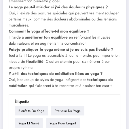
améliorant ton bien-être global.
Le yoga peut-il m’aider si j’ai des douleurs physiques ?
Oui, il existe des postures spéciales qui peuvent vraiment soulager
certains maux, comme des douleurs abdominales ou des tensions
musculaires.
Comment le yoga affecte-t-il mon équilibre ?
Il t’aide à
améliorer ton équilibre
en renforçant les muscles
stabilisateurs et en augmentant ta concentration.
Puis-je pratiquer le yoga même si je ne suis pas flexible ?
Tout à fait ! Le yoga est accessible à tout le monde, peu importe ton
niveau de
flexibilité
. C’est un chemin pour s’améliorer à son
propre rythme.
Y a-t-il des techniques de méditation liées au yoga ?
Oui, beaucoup de styles de yoga intègrent des
techniques de
méditation
qui t’aideront à te recentrer et à apaiser ton esprit.
Étiquette
Bienfaits Du Yoga
Pratique Du Yoga
Yoga Et Santé
Yoga Pour L'esprit