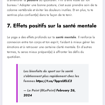
d’améliorer ta
posture
au quotidien. Fini d’être voûté sur ton
bureau ! Adopter une bonne posture, c’est aussi prendre soin de ta
colonne vertébrale et éviter les douleurs inutiles. Et en plus, tu te
sentiras plus confiant(e) dans ta façon de te tenir.
7. Effets positifs sur la santé mentale
Le yoga a des effets profonds sur ta
santé mentale
. Il renforce la
connexion entre ton corps et ton esprit, t’aidant à mieux gérer les
émotions et à retrouver une certaine clarté mentale. En d’autres
termes, tu seras mieux préparé(e) à affronter les défis du
quotidien.
Les bienfaits du sport sur la santé
s'obtiennent plus rapidement chez les
femmes
https://t.co/TqqrzUELC3
— Le Point (@LePoint)
February 26,
2024