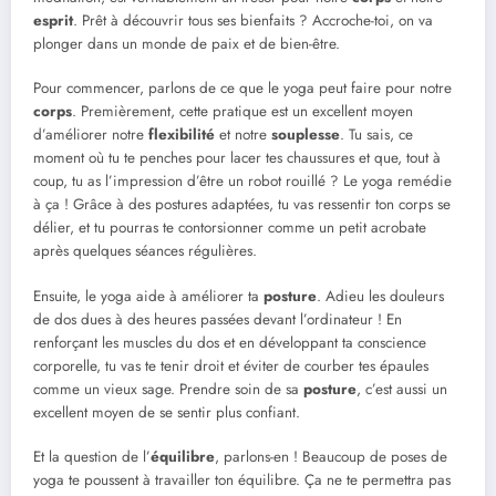
esprit
. Prêt à découvrir tous ses bienfaits ? Accroche-toi, on va
plonger dans un monde de paix et de bien-être.
Pour commencer, parlons de ce que le yoga peut faire pour notre
corps
. Premièrement, cette pratique est un excellent moyen
d’améliorer notre
flexibilité
et notre
souplesse
. Tu sais, ce
moment où tu te penches pour lacer tes chaussures et que, tout à
coup, tu as l’impression d’être un robot rouillé ? Le yoga remédie
à ça ! Grâce à des postures adaptées, tu vas ressentir ton corps se
délier, et tu pourras te contorsionner comme un petit acrobate
après quelques séances régulières.
Ensuite, le yoga aide à améliorer ta
posture
. Adieu les douleurs
de dos dues à des heures passées devant l’ordinateur ! En
renforçant les muscles du dos et en développant ta conscience
corporelle, tu vas te tenir droit et éviter de courber tes épaules
comme un vieux sage. Prendre soin de sa
posture
, c’est aussi un
excellent moyen de se sentir plus confiant.
Et la question de l’
équilibre
, parlons-en ! Beaucoup de poses de
yoga te poussent à travailler ton équilibre. Ça ne te permettra pas