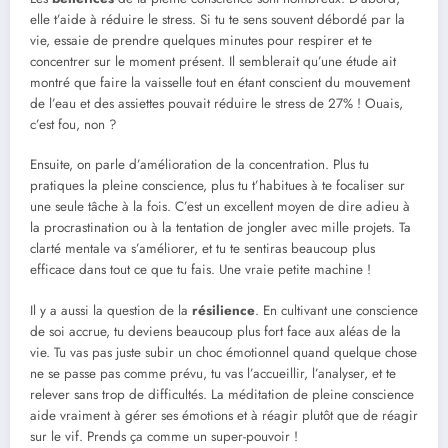
elle t’aide à réduire le stress. Si tu te sens souvent débordé par la
vie, essaie de prendre quelques minutes pour respirer et te
concentrer sur le moment présent. Il semblerait qu’une étude ait
montré que faire la vaisselle tout en étant conscient du mouvement
de l’eau et des assiettes pouvait réduire le stress de 27% ! Ouais,
c’est fou, non ?
Ensuite, on parle d’amélioration de la concentration. Plus tu
pratiques la pleine conscience, plus tu t’habitues à te focaliser sur
une seule tâche à la fois. C’est un excellent moyen de dire adieu à
la procrastination ou à la tentation de jongler avec mille projets. Ta
clarté mentale va s’améliorer, et tu te sentiras beaucoup plus
efficace dans tout ce que tu fais. Une vraie petite machine !
Il y a aussi la question de la
résilience
. En cultivant une conscience
de soi accrue, tu deviens beaucoup plus fort face aux aléas de la
vie. Tu vas pas juste subir un choc émotionnel quand quelque chose
ne se passe pas comme prévu, tu vas l’accueillir, l’analyser, et te
relever sans trop de difficultés. La méditation de pleine conscience
aide vraiment à gérer ses émotions et à réagir plutôt que de réagir
sur le vif. Prends ça comme un super-pouvoir !