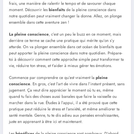
frais, une manière de ralentir le tempo et de savourer chaque
moment. Découvrir les
bienfaits
de la pleine conscience dans
notre quotidien peut vraiment changer la donne. Allez, on plonge
ensemble dans cette aventure zen !
La pleine conscience
, c’est un peu le buzz en ce moment, mais
derrière ce terme se cache une pratique qui mérite qu’on s’y
attarde. On va plonger ensemble dans cet océan de bienfaits que
peut apporter la pleine conscience dans notre quotidien. Prépare-
toi à découvrir comment cette approche simple peut transformer ta
vie, réduire ton stress, et t’aider à mieux gérer tes émotions.
Commence par comprendre ce qu’est vraiment la
pleine
conscience
. En gros, c’est l’art de vivre dans l’instant présent, sans
jugement. Ça veut dire apprécier le moment où tu es, même
quand tu fais des choses aussi banales que faire la vaisselle ou
marcher dans la rue. Études à l’appui, il a été prouvé que cette
pratique peut réduire le stress et l’anxiété, et même améliorer ta
santé mentale. Genre, tu te dis adieu aux pensées envahissantes,
juste en apprenant à être ici et maintenant.
Les
bénéfices
de la pleine conscience sont nombreux. D’abord,