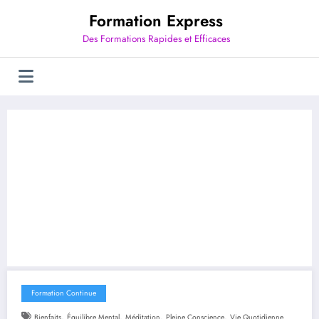
Aller
Formation Express
au
contenu
Des Formations Rapides et Efficaces
Formation Continue
,
,
,
,
Bienfaits
Équilibre Mental
Méditation
Pleine Conscience
Vie Quotidienne