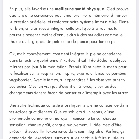
En plus, elle favorise une
meilleure santé physique
. C’est prouvé
que la pleine conscience peut améliorer notre mémoire, diminuer
la pression artérielle, et renforcer notre système immunitaire. Tiens-
toi bien, si tu arrives à intégrer cette pratique à ta routine, tu
pourrais ressentir moins d’ennuis dus à des maladies comme le
rhume ou la grippe. Un petit coup de pouce pour ton corps !
Ok, mais concrètement, comment intégrer la pleine conscience
dans ta routine quotidienne ? Parfois, il suffit de dédier quelques
minutes par jour à la méditation. Prends 10 minutes le matin pour
te focaliser sur ta respiration. Inspire, expire, et laisse les pensées
vagabonder. Avec le temps, tu apprendras à les observer sans t’y
accrocher. C’est un vrai jeu d’esprit et, à force, tu verras des
changements dans ta façon de penser et d’interagir avec les autres.
Une autre technique consiste à pratiquer la pleine conscience dans
tes actions quotidiennes. Que ce soit lors d’un repas, d’une
promenade ou même en nettoyant, concentre-toi sur chaque
sensation, chaque goût, chaque mouvement. L’idée, c’est d’être
présent, d’accueillir l’expérience dans son intégralité. Parfois, ça
demande de l’exercices, surtout si tu es habitué à faire plusieurs