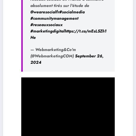
absolument tirés sur l'étude de
@wearesocialfr
#socialmedia
#communitymanagement
#reseauxsociaux
#marketingdigital
https://t.co/mEsL5Zh1
He
— Webmarketing&Co'm
(@WebmarketingCOM)
September 26,
2024