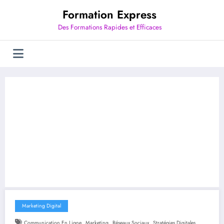
Aller
Formation Express
au
contenu
Des Formations Rapides et Efficaces
Marketing Digital
,
,
,
,
Communication En Ligne
Marketing
Réseaux Sociaux
Stratégies Digitales