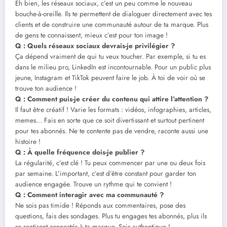
Eh bien, les réseaux sociaux, c’est un peu comme le nouveau
bouche-à-oreille. Ils te permettent de dialoguer directement avec tes
clients et de construire une communauté autour de ta marque. Plus
de gens te connaissent, mieux c’est pour ton image !
Q : Quels réseaux sociaux devrais-je privilégier ?
Ça dépend vraiment de qui tu veux toucher. Par exemple, si tu es
dans le milieu pro, LinkedIn est incontournable. Pour un public plus
jeune, Instagram et TikTok peuvent faire le job. À toi de voir où se
trouve ton audience !
Q : Comment puis-je créer du contenu qui attire l’attention ?
Il faut être créatif ! Varie les formats : vidéos, infographies, articles,
memes… Fais en sorte que ce soit divertissant et surtout pertinent
pour tes abonnés. Ne te contente pas de vendre, raconte aussi une
histoire !
Q : À quelle fréquence dois-je publier ?
La régularité, c’est clé ! Tu peux commencer par une ou deux fois
par semaine. L’important, c’est d’être constant pour garder ton
audience engagée. Trouve un rythme qui te convient !
Q : Comment interagir avec ma communauté ?
Ne sois pas timide ! Réponds aux commentaires, pose des
questions, fais des sondages. Plus tu engages tes abonnés, plus ils
se sentiront connectés à ta marque. Sois authentique !