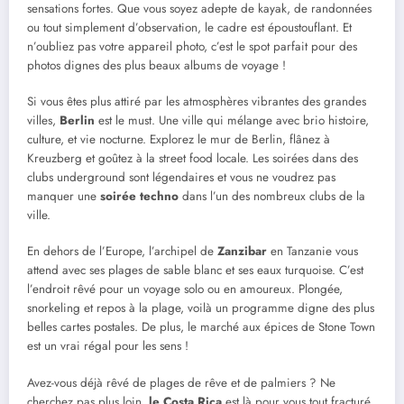
sensations fortes. Que vous soyez adepte de kayak, de randonnées
ou tout simplement d’observation, le cadre est époustouflant. Et
n’oubliez pas votre appareil photo, c’est le spot parfait pour des
photos dignes des plus beaux albums de voyage !
Si vous êtes plus attiré par les atmosphères vibrantes des grandes
villes,
Berlin
est le must. Une ville qui mélange avec brio histoire,
culture, et vie nocturne. Explorez le mur de Berlin, flânez à
Kreuzberg et goûtez à la street food locale. Les soirées dans des
clubs underground sont légendaires et vous ne voudrez pas
manquer une
soirée techno
dans l’un des nombreux clubs de la
ville.
En dehors de l’Europe, l’archipel de
Zanzibar
en Tanzanie vous
attend avec ses plages de sable blanc et ses eaux turquoise. C’est
l’endroit rêvé pour un voyage solo ou en amoureux. Plongée,
snorkeling et repos à la plage, voilà un programme digne des plus
belles cartes postales. De plus, le marché aux épices de Stone Town
est un vrai régal pour les sens !
Avez-vous déjà rêvé de plages de rêve et de palmiers ? Ne
cherchez pas plus loin,
le Costa Rica
est là pour vous tout fracturé.