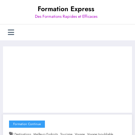
Aller
Formation Express
au
contenu
Des Formations Rapides et Efficaces
Formation Continue
,
,
,
,
Destinations
Meilleurs Endroits
Tourisme
Voyage
Voyage Inoubliable