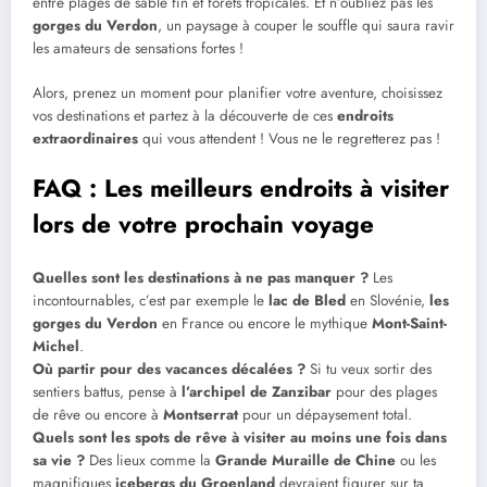
entre plages de sable fin et forêts tropicales. Et n’oubliez pas les
gorges du Verdon
, un paysage à couper le souffle qui saura ravir
les amateurs de sensations fortes !
Alors, prenez un moment pour planifier votre aventure, choisissez
vos destinations et partez à la découverte de ces
endroits
extraordinaires
qui vous attendent ! Vous ne le regretterez pas !
FAQ : Les meilleurs endroits à visiter
lors de votre prochain voyage
Quelles sont les destinations à ne pas manquer ?
Les
incontournables, c’est par exemple le
lac de Bled
en Slovénie,
les
gorges du Verdon
en France ou encore le mythique
Mont-Saint-
Michel
.
Où partir pour des vacances décalées ?
Si tu veux sortir des
sentiers battus, pense à
l’archipel de Zanzibar
pour des plages
de rêve ou encore à
Montserrat
pour un dépaysement total.
Quels sont les spots de rêve à visiter au moins une fois dans
sa vie ?
Des lieux comme la
Grande Muraille de Chine
ou les
magnifiques
icebergs du Groenland
devraient figurer sur ta