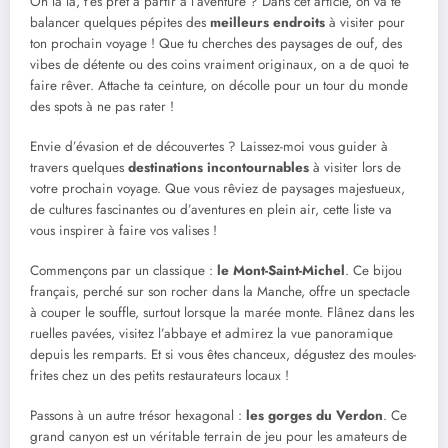
Oh là là, t’es prêt à partir à l’aventure ? Dans cet article, on va te
balancer quelques pépites des
meilleurs endroits
à visiter pour
ton prochain voyage ! Que tu cherches des paysages de ouf, des
vibes de détente ou des coins vraiment originaux, on a de quoi te
faire rêver. Attache ta ceinture, on décolle pour un tour du monde
des spots à ne pas rater !
Envie d’évasion et de découvertes ? Laissez-moi vous guider à
travers quelques
destinations incontournables
à visiter lors de
votre prochain voyage. Que vous rêviez de paysages majestueux,
de cultures fascinantes ou d’aventures en plein air, cette liste va
vous inspirer à faire vos valises !
Commençons par un classique :
le Mont-Saint-Michel
. Ce bijou
français, perché sur son rocher dans la Manche, offre un spectacle
à couper le souffle, surtout lorsque la marée monte. Flânez dans les
ruelles pavées, visitez l’abbaye et admirez la vue panoramique
depuis les remparts. Et si vous êtes chanceux, dégustez des moules-
frites chez un des petits restaurateurs locaux !
Passons à un autre trésor hexagonal :
les gorges du Verdon
. Ce
grand canyon est un véritable terrain de jeu pour les amateurs de