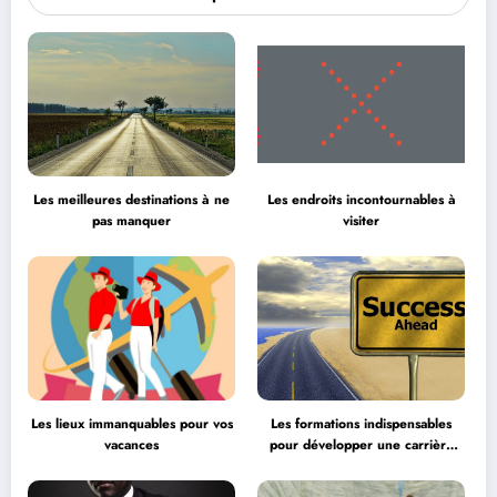
Les meilleures destinations à ne
Les endroits incontournables à
pas manquer
visiter
Les lieux immanquables pour vos
Les formations indispensables
vacances
pour développer une carrière
professionnelle