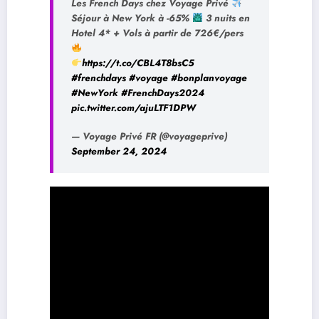
Les French Days chez Voyage Privé
Séjour à New York à -65%
3 nuits en
Hotel 4* + Vols à partir de 726€/pers
https://t.co/CBL4T8bsC5
#frenchdays
#voyage
#bonplanvoyage
#NewYork
#FrenchDays2024
pic.twitter.com/ajuLTF1DPW
— Voyage Privé FR (@voyageprive)
September 24, 2024