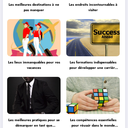
Les meilleures destinations à ne
Les endroits incontournables à
pas manquer
visiter
Les lieux immanquables pour vos
Les formations indispensables
vacances
pour développer une carrière
professionnelle
Les meilleures pratiques pour se
Les compétences essentielles
démarquer en tant que
pour réussir dans le monde