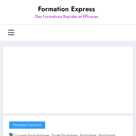
Aller
Formation Express
au
contenu
Des Formations Rapides et Efficaces
Formation Continue
,
,
,
Courants Psychologiques
Guide Psychologie
Psychologie
Psychologie