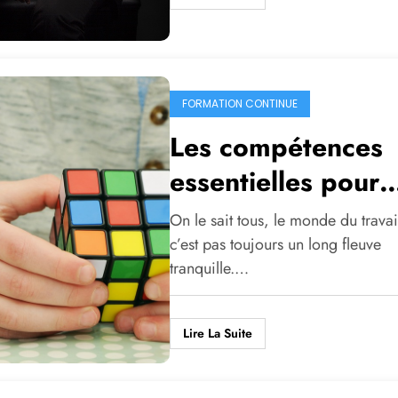
FORMATION CONTINUE
Les compétences
essentielles pour
réussir dans le
On le sait tous, le monde du travai
monde profession
c’est pas toujours un long fleuve
tranquille.…
Lire La Suite