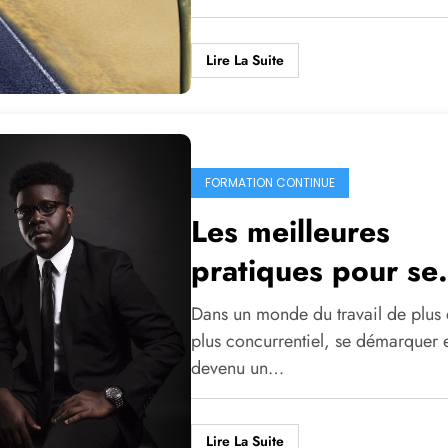
professionnelle
Lire La Suite
FORMATION CONTINUE
Les meilleures
pratiques pour se
démarquer en tan
Dans un monde du travail de plus
que professionnel
plus concurrentiel, se démarquer 
devenu un…
Lire La Suite