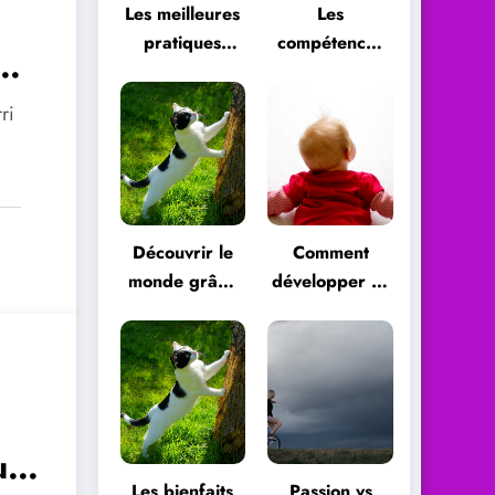
Les meilleures
Les
pratiques
compétences
pour se
essentielles
démarquer en
pour réussir
ri
tant que
dans le monde
professionnel
professionnel
Découvrir le
Comment
monde grâce
développer sa
à la curiosité
curiosité ?
ur
Les bienfaits
Passion vs