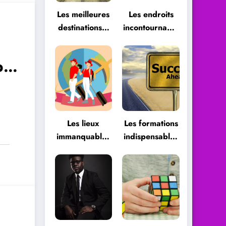
Les meilleures
Les endroits
destinations à
incontournables
ne pas
à visiter
manquer
pas
Les lieux
Les formations
immanquables
indispensables
pour vos
pour
vacances
développer
une carrière
professionnelle