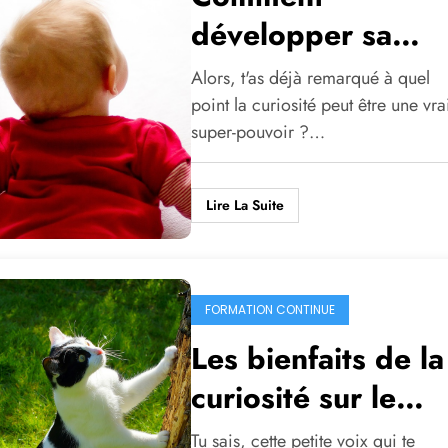
développer sa
curiosité ?
Alors, t'as déjà remarqué à quel
point la curiosité peut être une vra
super-pouvoir ?…
Lire La Suite
FORMATION CONTINUE
Les bienfaits de la
curiosité sur le
cerveau
Tu sais, cette petite voix qui te