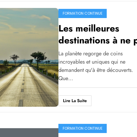
FORMATION CONTINUE
Les meilleures
destinations à ne 
manquer
La planète regorge de coins
incroyables et uniques qui ne
demandent qu'à être découverts.
Que…
Lire La Suite
FORMATION CONTINUE