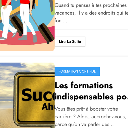
vos vacances
Quand tu penses à tes prochaines
vacances, il y a des endroits qui t
font…
Lire La Suite
FORMATION CONTINUE
Les formations
indispensables po
développer une
Vous êtes prêt à booster votre
carrière
carrière ? Alors, accrochez-vous,
parce qu'on va parler des…